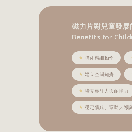
磁力片對兒童發展的
Benefits for Chil
★
強化精細動作
★
建立空間知覺
★
培養專注力與耐挫力
★
穩定情緒、幫助人際