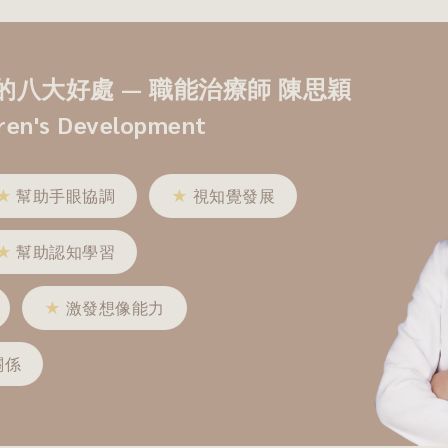
八大好處 — 職能治療師 陳思穎
dren's Development
★
幫助手眼協調
★
視知覺發展
★
幫助認知學習
★
激發想像能力
關係