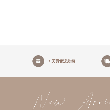
7 天買貴退差價