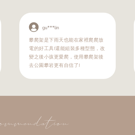
gu***lin
攀爬架是下雨天也能在家裡爬爬放
電的好工具!還能組裝多種型態，改
變之後小孩更愛爬，使用攀爬架後
去公園攀岩更有自信了!