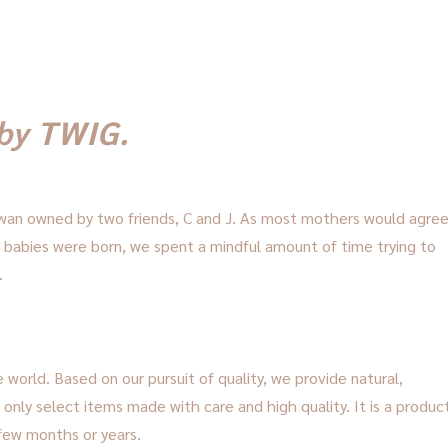
 by TWIG.
iwan owned by two friends, C and J. As most mothers would agree
r babies were born, we spent a mindful amount of time trying to
.
 world. Based on our pursuit of quality, we provide natural,
 only select items made with care and high quality. It is a produc
 few months or years.