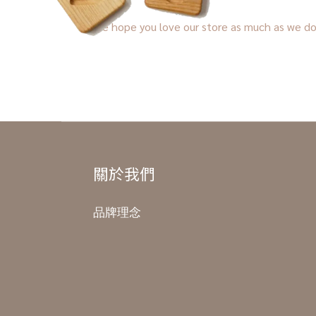
We hope you love our store as much as we do
關於我們
品牌理念