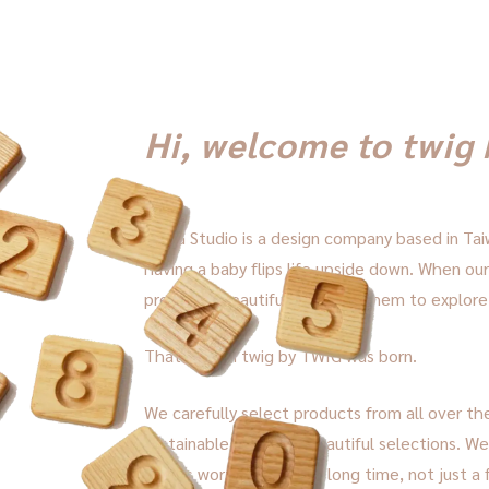
Hi, welcome to twig
TWIG Studio is a design company based in Ta
having a baby flips life upside down. When ou
prepare a beautiful world for them to explore
That's when twig by TWIG was born.
We carefully select products from all over the
sustainable, safe and beautiful selections. We
that is worth using for a long time, not just a