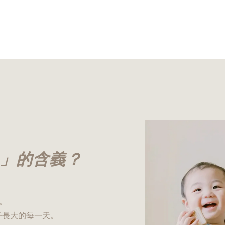
IG 」的含義？
枒。
子長大的每一天。