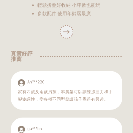
輕鬆折疊好收納 小坪數也能玩
多款配件 使用年齡層最廣
真實好評
推薦
An***220
家有四歲及兩歲男孩，攀爬架可以訓練抓握力和手
腳協調性，變各種不同型態讓孩子覺得有興趣。
gu***lin