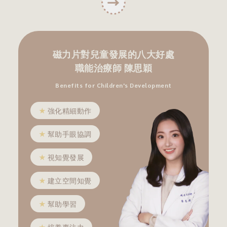
磁力片對兒童發展的八大好處
職能治療師 陳思穎
Benefits for Children's Development
★
強化精細動作
★
幫助手眼協調
★
視知覺發展
★
建立空間知覺
★
幫助學習