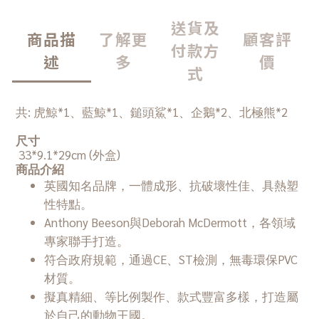
送貨及
商品描
了解更
顧客評
付款方
述
多
價
式
共: 虎鯨*1、藍鯨*1、鎚頭鯊*1、企鵝*2、北極熊*2
尺寸
33*9.1*29cm (外盒)
商品介紹
英國知名品牌，一體成形、抗破壞性佳、具熱塑
性特點。
Anthony Beeson與Deborah McDermott，各領域
專家聯手打造。
符合政府規範，通過CE、ST檢測，無毒環保PVC
材質。
擬真精細、等比例製作、款式豐富多樣，打造屬
於自己的動物王國。