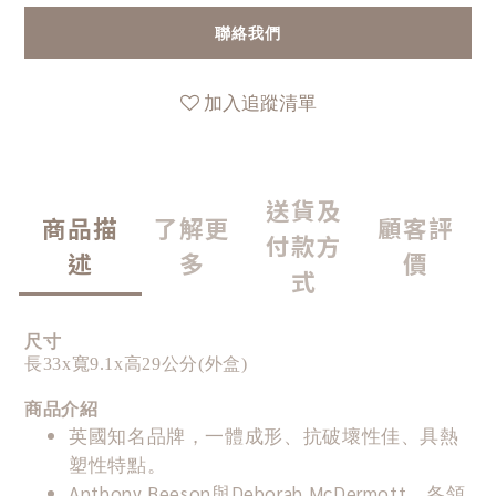
聯絡我們
加入追蹤清單
送貨及
商品描
了解更
顧客評
付款方
述
多
價
式
尺寸
長33x寬9.1x高29公分(外盒)
商品介紹
英國知名品牌，一體成形、抗破壞性佳、具熱
塑性特點。
Anthony Beeson與Deborah McDermott，各領