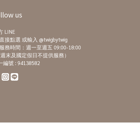
這時代，擁有好的 EQ 和 SEL 更
廣泛
勝過一切。 ▍什麼是感覺統
多是一
llow us
合？結合了視覺、聽覺、觸覺、
而進行
味覺、嗅覺、前庭覺和本體覺，
真實
 LINE
而本體覺為何重要？當孩子還小
與周
直接點選
或輸入 @twigbytwig
的時候，最會需要先認清自已身
M 通
服務時間：週一至週五 09:00-18:00
體的部位，接著發展出手和身上
和技
週末及國定假日不提供服務）
的關節會開始學習「力量」的操
工具
編號 : 94138582
控，例如：拉扯、用力、抓握等
重要
等。攀爬的動作、還有孩子在撐
在於它
地的動作，都會大量刺激本體
的知
覺，練習用力的平衡和協調性。
動觀
本體覺發展的完整，會直接影響
到含
孩子往後跑跳的動作、粗大動作
體沿
的能力、辨別左右邊的能力、寫
度的
字的筆順，再來就是學習力。
角度
▍都是本體覺惹的禍，三大被錯
EM
怪的誤會‧ 狀況一｜寫顛倒字職能
含解