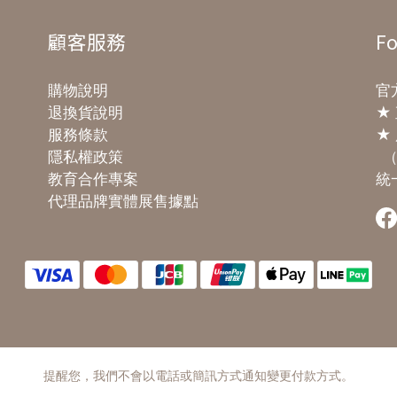
技術、工程和數學等學科的
術語，而 STEM 教育，更
顧客服務
Fo
種藉由實驗和 STEM 活動
的探究式學習，專注於解決
購物說明
官方
世界的問題，並發展出自我
退換貨說明
★
遭世界的深厚連結。「STE
服務條款
★ 
常需要結合多門學科的知識
隱私權政策
（
能，以及一套方法和策略的
教育合作專案
統一
包。」 #在現今為何那麼
代理品牌實體展售據點
STEM 教育的獨特之處，
教導孩子的不僅僅是書上
識，而是如何思考，通過主
察、探索、反應和思考，找
義並解決問題。例如：將物
著斜坡滾動是探索重力和速
好方法，如果我改變坡道的
或介質，會發生什麼呢？ST
提醒您，我們不會以電話或簡訊方式通知變更付款方式。
教育能帶給孩子的技能，包