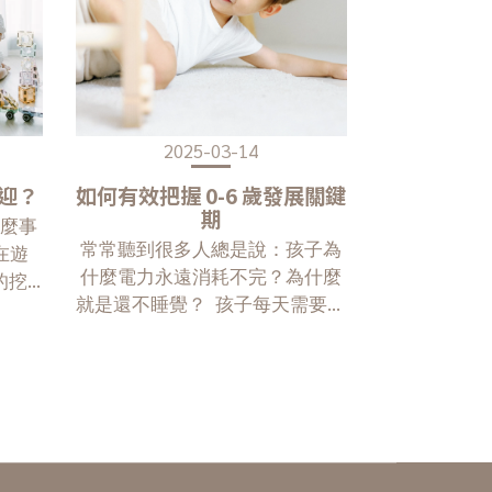
2025-03-14
歡迎？
如何有效把握 0-6 歲發展關鍵
期
麼事
常常聽到很多人總是說：孩子為
在遊
什麼電力永遠消耗不完？為什麼
的挖
就是還不睡覺？ 孩子每天需要多
真諦 /
久的運動時間？學齡前的孩子，
的教
建議每天的粗大肢體活動時間，
一套能
最好超過 30 分鐘。活動力若不
「思
足，可能會影響發展遲緩、注意
力。
力不足過動、感覺統合失調，最
TEM
後導致社交障礙。大家都希望在
學、