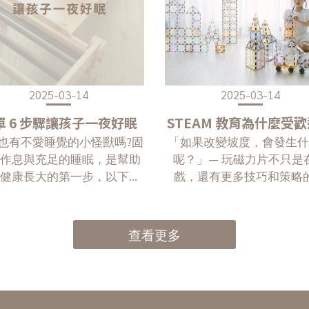
2025-03-14
2025-03-14
單 6 步驟讓孩子一夜好眠
STEAM 教育為什麼受
也有不愛睡覺的小怪獸嗎?固
「如果改變坡度，會發生什
的作息與充足的睡眠，是幫助
呢？」— 玩磁力片不只是
子健康長大的第一步，以下來
戲，還有更多技巧和策略
 6 個讓孩子一覺到天亮的方
掘。 \ 🅢🅣🅔🅐🅜 教育的
法吧：
如果說，玩中學是孩子最好
育模式，STEM 大概就是
查看更多
解決問題的工具包，專注於
考」以及「解決問題」的能
#什麼是STEM白話的說，S
是一個總稱，是用來統合科