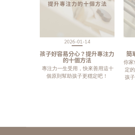
2026-01-14
孩子好容易分心？提升專注力
簡
的十個方法
你家
專注力一生受用，快來善用這十
定
個原則幫助孩子更穩定吧！
孩
看看