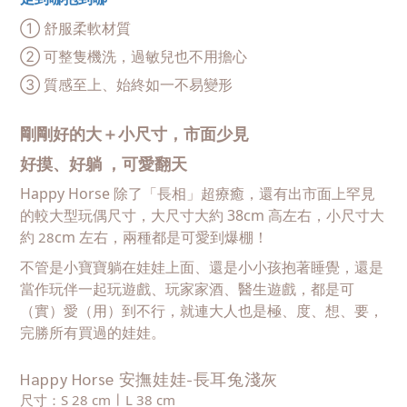
① 舒服柔軟材質
② 可整隻機洗，過敏兒也不用擔心
③ 質感至上、始終如一不易變形
剛剛好的大＋小尺寸，市面少見
好摸、好躺 ，可愛翻天
Happy Horse 除了「長相」超療癒，還有出市面上罕見
的較大型玩偶尺寸，大尺寸大約 38cm 高左右，小尺寸大
約
cm 左右，兩種都是可愛到爆棚！
28
不管是小寶寶躺在娃娃上面、還是小小孩抱著睡覺，還是
當作玩伴一起玩遊戲、玩家家酒、醫生遊戲，都是可
（實）愛（用）到不行，就連大人也是極、度、想、要，
完勝所有買過的娃娃。
Happy Horse 安撫娃娃-長耳兔淺灰
尺寸：S 28 cm ∣ L 38 cm