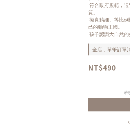
 符合政府規範，通過CE、ST檢測，無毒環保PVC材
質。
 擬真精細、等比例製作、款式豐富多樣，打造屬於自
己的動物王國。
 孩子認識大自然
全店，單筆訂單消
NT$490
若