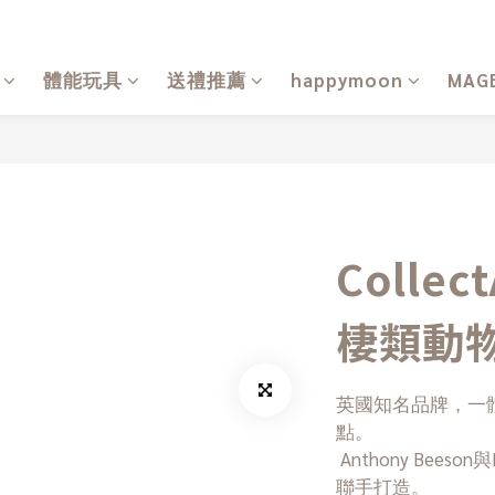
體能玩具
送禮推薦
happymoon
MAG
Colle
棲類動物
英國知名品牌，一
點。
 Anthony Beeson與Deborah McDermott，各領域專家
聯手打造。