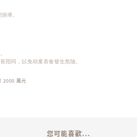
型損壞。
主。
家長陪同，以免幼童吞食發生危險。
000 萬元
您可能喜歡...