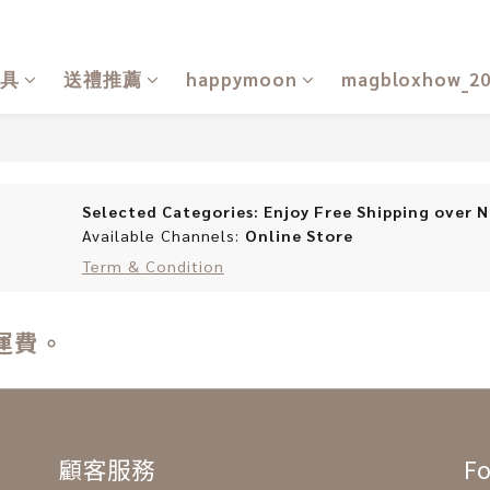
具
送禮推薦
happymoon
magbloxhow_2
Selected Categories: Enjoy Free Shipping over 
Available Channels:
Online Store
Term & Condition
運費。
顧客服務
Fo