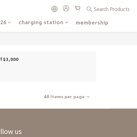
Search Products
026
charging station
membership
NT$3,000
48 Items per page
llow us