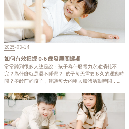
藉由實驗和 STEM 活動而進行的探究式學習，專注於解
決真實世界的問題，並發展出自我與周遭世界的深厚連
結。「STEM 通常需要結合多門學科的知識和技能，以
及一套方法和策略的工具包。」 #在現今為何那麼重
要STEM 教育的獨特之處，在於它教導孩子的不僅僅是
書上的知識，而是如何思考，通過主動觀察、探索、反
2025-03-14
應和思考，找到含義並解決問題。例如：將物體沿著斜
坡滾動是探索重力和速度的好方法，如果我改變坡道的
如何有效把握 0-6 歲發展關鍵期
角度或介質，會發生什麼呢？STEM 教育能帶給孩子的
常常聽到很多人總是說：孩子為什麼電力永遠消耗不
技能，包含解決問題、做出決策、思維能力、創造力、
完？為什麼就是還不睡覺？ 孩子每天需要多久的運動時
好奇心、企業家精神、從錯誤中學習和領導力，即使他
間？學齡前的孩子，建議每天的粗大肢體活動時間，最
們不專門從事 STEM 領域工作，這些能力也將使他們擁
好超過 30 分鐘。活動力若不足，可能會影響發展遲緩、
有多元的興趣和有價值的技能，可以成功轉入任何行
注意力不足過動、感覺統合失調，最後導致社交障礙。
業。 #STEM 與未來的關係很難想象如果沒有從事
大家都希望在這時代，擁有好的 EQ 和 SEL 更勝過一
STEM 領域的人，我們的世界會是什麼樣子。他們取得
切。 ▍什麼是感覺統合？結合了視覺、聽覺、觸覺、
了無數的發現（如青黴素）和發明（互聯網路），在無
味覺、嗅覺、前庭覺和本體覺，而本體覺為何重要？當
數的行業裡創造了更多的就業機會，不斷在改變了我們
孩子還小的時候，最會需要先認清自已身體的部位，接
的世界。當新科技崛起後，如生物醫學、微製造、機器