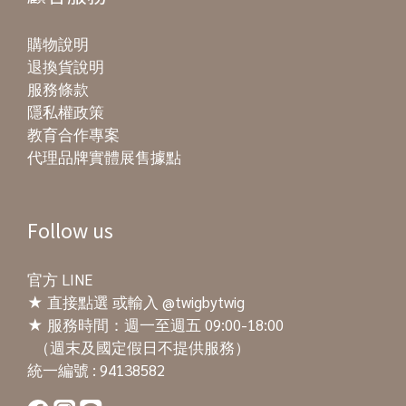
解決問題鼓勵他們獨立解決，而不要替他們解決。舉例
歡我們來來回回晃動他，或是在水中漂呀漂的游泳，能
樣，只有一種功能和玩法，容易玩膩了就不想再碰。開
來說，大家一定都會遇過孩子想要拿東西但構不著的情
立即的讓孩子的情緒跟神經系統安定下來。另一種就是
放式玩具是一種被動性強的玩具，通常型態簡單、設計
購物說明
況，與其替他們處理，不如鼓勵他們去了解並解決這種
快速不規律的，如突如其來的嚇一跳，讓注意力瞬間被
簡約、色彩低調，把主動權完全地交給了孩子，賦予孩
退換貨說明
情況。可以試著説：「嗯～讓我們弄清楚為什麼你構不
拉回。 ▍刺激前庭覺的好處前庭系統影響著孩子發展
子自由發揮的空間。在玩開放式玩具時，孩子需要自己
服務條款
著那個，哦你不夠高去構到它？我們怎麼讓你變得更高
的三大區塊，也會影響到孩子的學習力，如上下對應的
去思考、摸索，發揮想像力和創造力，並設法解決難
隱私權政策
呢？」拋出問題讓孩子去想，有助於激勵孩子去思考和
抄寫能力，這一塊發展的不好，即使是 #大人也可能出
題，不受條條框框的規範限制，同一種玩具在每一次的
教育合作專案
研究，激發他們與現實情境做連結，透過自己找到解決
現感覺統合問題，如：當上上下下時覺得頭好暈，也可
遊戲過程中，都能變幻出不同的玩法。 ▍年齡無上限
代理品牌實體展售據點
方案，使學習更加深刻，例如：找到一個踏墊或椅凳。
能進而影響心裡層面的健康狀態。‧ 活動力跑跳行為、協
多數玩具都是有年齡限制，一旦超過一定歲數很可能就
透過STEM教育，我們不僅能夠激發孩子的好奇心和創造
調能力‧ 學習力空間區辨、抄寫能力、語言發展‧ 情緒力
再也不感興趣，而開放式玩具由於沒有任何限制，孩子
力，更能培養他們解決問題的能力和自信心，這些技能
刺激神經提升注意力、安定神經穩定情緒 攀爬架爬上爬
在不同年齡都能帶來不同的玩法、創意，碰撞出不同火
Follow us
將為孩子的未來奠定堅實的基礎。
下，或是從高處跳下的動作，都能對孩子的前庭發展有
花。因此，家中孩子無論幾歲都能開心共玩，不會有年
很好的刺激與訓練。 培養一個人的感覺統合，關鍵期是
齡分層的隔閡，大孩子在遊戲時，還能帶動年齡較小的
官方 LINE
3-7 歲，但影響是終其一身的，尤其在穩定情緒面來
孩子連同思考。 ▍成長中接觸開放式玩具的好處強調
★
直接點選
或輸入 @twigbytwig
說，真的好重要好重要。小時候給孩子多一點刺激與玩
遊戲的「過程」，讓孩子把專注力放在順著直覺做出想
★ 服務時間：週一至週五 09:00-18:00
樂練習，讓他們受用一輩子。 <span class="fr-mk"
要的東西，思考、觀察、從錯誤中學習，並累積成就
（週末及國定假日不提供服務）
style="display: none;">&nbsp;</span>
感，發展成更具靈活性的未來人，也跟 STEM 教育的核
統一編號 : 94138582
心精神不謀而合，不只能夠反覆遊戲，還歷久彌新。✓
增加動「手」玩的機會，增強手指抓握能力✓ 從過程中