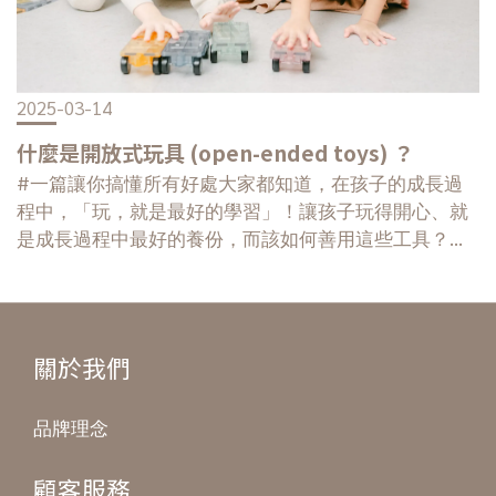
著發展出手和身上的關節會開始學習「力量」的操控，
人和 AI產業等，許多曾被認為不可能的事情，將以前所
例如：拉扯、用力、抓握等等。攀爬的動作、還有孩子
未有的速度發生。據估到2030年，機器人將取代約8億
在撐地的動作，都會大量刺激本體覺，練習用力的平衡
個工作崗位，而 STEM工作者不太可能失業，將有越來
和協調性。本體覺發展的完整，會直接影響孩子往後跑
2025-03-14
越多公司依賴技術相關事物來創新產品和服務，並需具
跳的動作、粗大動作的能力、辨別左右邊的能力、寫字
備理解和應用數據、並能解決複雜問題能力之專業人
的筆順，再來就是學習力。 ▍都是本體覺惹的禍，三
什麼是開放式玩具 (open-ended toys) ？
士，新的 STEM 就業領域將會被開啟。 # 幾歲可以開
大被錯怪的誤會‧ 狀況一｜寫顛倒字職能治療師發現，很
#一篇讓你搞懂所有好處大家都知道，在孩子的成長過
始在家中接觸 STEM 越早越好！研究顯示孩子天生就是
多本體覺發展不足的孩子，常常會寫顛倒字，因為孩子
程中，「玩，就是最好的學習」！讓孩子玩得開心、就
學習者，能夠在很小的時候學習有關 STEM 的知識，早
可能根本分辨不清左右，回頭看，都跟有無好好訓練到
是成長過程中最好的養份，而該如何善用這些工具？到
期接觸學習 STEM 主題，可以激發終身學習和探索的熱
「本體」有非常大的關聯。‧ 狀況二｜當破壞狂感覺統合
底能幫助孩子些什麼？甚至大人可以怎麼樣輔助？一次
情，尤其在孩子出生後的前五年。兒童的大腦對 STEM
較不足的孩子，對於拿取東西力道的控制力較差，有些
來帶大家深度探究。 ▍無性別性開放式玩具通常擁有
的基本知識非常契合，年幼的孩子渴望觀察、實驗、構
孩子不是真的破壞狂，只是這一塊開發的比較不足。‧ 狀
一種兼容性，不像傳統玩具經常帶有「兔子就給女孩，
建、圖像創作等，比起成年人，能夠更好地將思想串接
況三｜情緒不穩本體覺是一個很有趣的東西，當孩子接
恐龍就給男孩」的刻板印象，「中性設計」讓男孩女孩
起來。你可以將 STEM 融入到家中任何的活動，例如披
關於我們
觸到很多很多本體覺的時候，其實孩子的心會慢慢的安
都可以玩。以大人的視角來說，就好比豆腐頭座充，可
薩可以探討分數的討論、當東西從桌子上掉下來時，可
定下來，直接影響到孩子的情緒力，也會大大降低孩子
給 ios 充電也同時可供 android 充電。因此，不論家裡有
以展開有關重力的對話；玩 MAGBLOX 可以進行家中物
憂鬱的情緒。 除了本體覺，前庭覺也是感覺統合裡
品牌理念
幾位小孩、還是有計畫再生一個，都可以不分性別的一
品磁性的調查等，主要的重點在於讓孩子思考，和讓孩
很重要的一環。▍前庭覺的影響前庭覺可分為兩種，一
起開心共玩。 ▍玩法不受限這一類玩具好玩就在於玩
子習慣解決問題的學習技巧。 #如何在家中鼓勵孩子
為慢速前庭，通常是很慢速規律的，如小 Baby 通常很喜
顧客服務
法開放、不受侷限，它不像一般未經過設計的玩具一