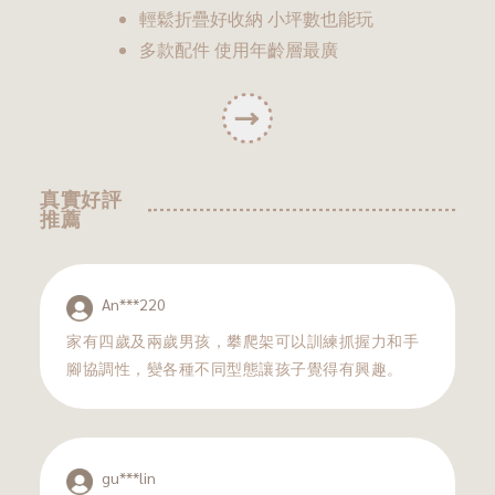
輕鬆折疊好收納 小坪數也能玩
多款配件 使用年齡層最廣
真實好評
推薦
An***220
家有四歲及兩歲男孩，攀爬架可以訓練抓握力和手
腳協調性，變各種不同型態讓孩子覺得有興趣。
gu***lin