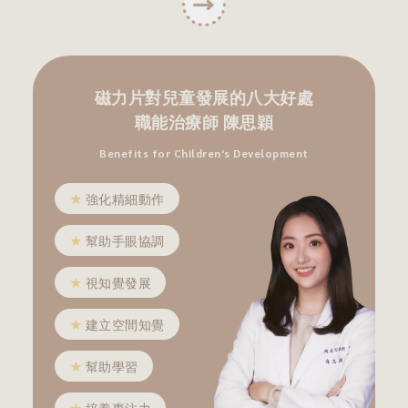
磁力片對兒童發展的八大好處
職能治療師 陳思穎
Benefits for Children's Development
★
強化精細動作
★
幫助手眼協調
★
視知覺發展
★
建立空間知覺
★
幫助學習