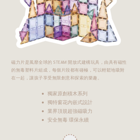
磁力片是風靡全球的 STEAM 開放式建構玩具，由具有磁性
的無毒塑料片組成，每個片段都有碰極，可以輕鬆地吸附
在一起，讓孩子享受無限創意和探索的樂趣。
獨家原創積木系列
獨特窗花內嵌式設計
業界頂規超強磁吸力
安全無毒 環保永續