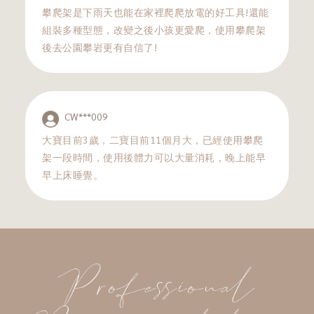
攀爬架是下雨天也能在家裡爬爬放電的好工具!還能
組裝多種型態，改變之後小孩更愛爬，使用攀爬架
後去公園攀岩更有自信了!
CW***009
大寶目前3歲，二寶目前11個月大，已經使用攀爬
架一段時間，使用後體力可以大量消耗，晚上能早
早上床睡覺。