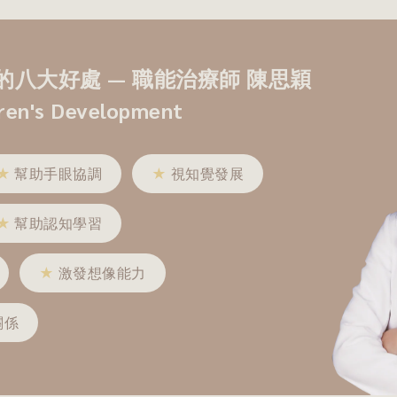
八大好處 — 職能治療師 陳思穎
dren's Development
★
幫助手眼協調
★
視知覺發展
★
幫助認知學習
★
激發想像能力
關係