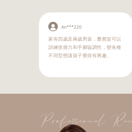
An***220
家有四歲及兩歲男孩，攀爬架可以
訓練抓握力和手腳協調性，變各種
不同型態讓孩子覺得有興趣。