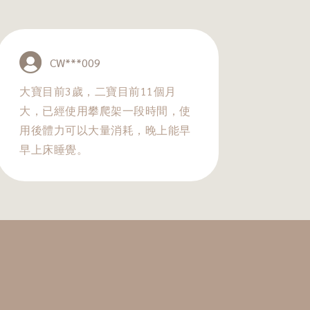
CW***009
大寶目前3歲，二寶目前11個月
大，已經使用攀爬架一段時間，使
用後體力可以大量消耗，晚上能早
早上床睡覺。