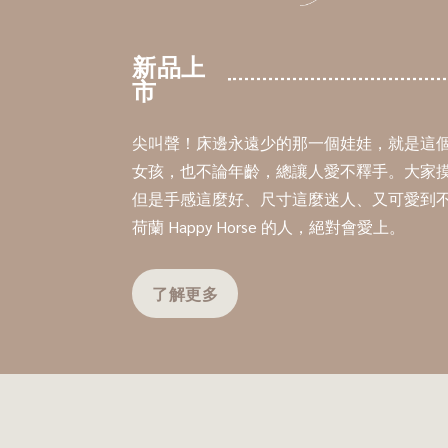
新品上
市
尖叫聲！床邊永遠少的那一個娃娃，就是這個
女孩，也不論年齡，總讓人愛不釋手。大家
但是手感這麼好、尺寸這麼迷人、又可愛到
荷蘭 Happy Horse 的人，絕對會愛上。
了解更多