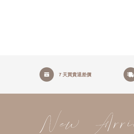
7 天買貴退差價