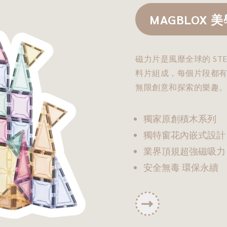
MAGBLOX 
磁力片是風靡全球的 ST
料片組成，每個片段都
無限創意和探索的樂趣
獨家原創積木系列
獨特窗花內嵌式設計
業界頂規超強磁吸力
安全無毒 環保永續