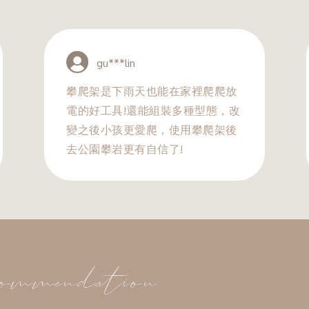
gu***lin
攀爬架是下雨天也能在家裡爬爬放
電的好工具!還能組裝多種型態，改
變之後小孩更愛爬，使用攀爬架後
去公園攀岩更有自信了!