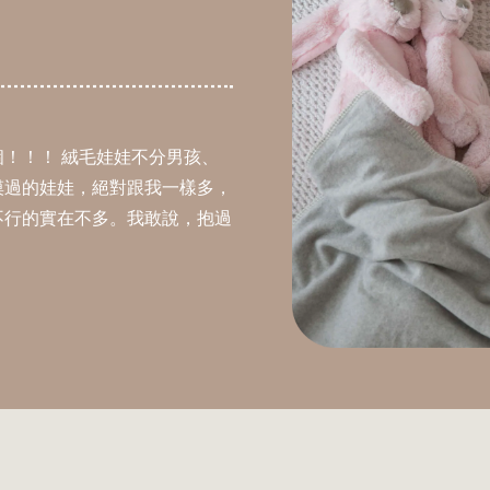
！！！ 絨毛娃娃不分男孩、
摸過的娃娃，絕對跟我一樣多，
不行的實在不多。我敢說，抱過