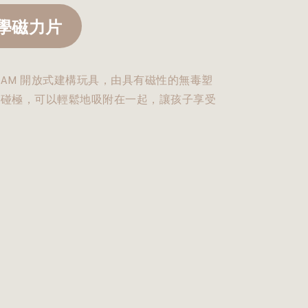
美學磁力片
EAM 開放式建構玩具，由具有磁性的無毒塑
有碰極，可以輕鬆地吸附在一起，讓孩子享受
。