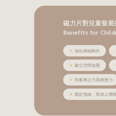
磁力片對兒童發展的
Benefits for Chil
★
強化精細動作
★
建立空間知覺
★
培養專注力與耐挫力
★
穩定情緒、幫助人際