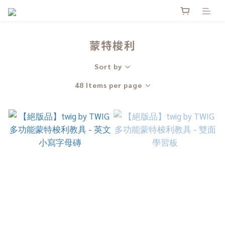
蒙特梭利
Sort by
48 Items per page