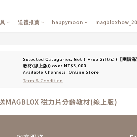
具
送禮推薦
happymoon
magbloxhow_2
Selected Categories: Get 1 Free Gift(s)
教材(線上版)) over NT$3,000
Available Channels:
Online Store
Term & Condition
 送MAGBLOX 磁力片分齡教材(線上版)