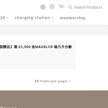
Search Products
026
charging station
membership
 (【團購滿額贈品】滿 $3,000 送MAGBLOX 磁力片分齡
48 Items per page