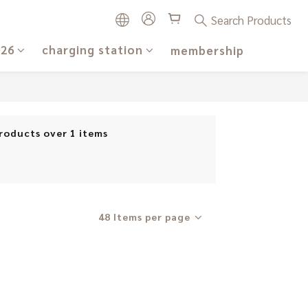
Search Products
026
charging station
membership
roducts over 1 items
48 Items per page