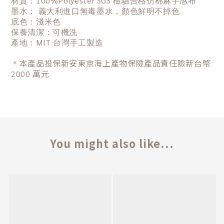
材質
：
100%Polyester SGS 檢驗合格仿棉麻手感布
墨水
：
義大利進口無毒墨水，顏色鮮明不掉色
底色
：
淺米色
保養清潔
：
可機洗
產地：MIT 台灣手工製造
＊
本產品投保新安東京海上產物保險產品責任險新台幣
2000 萬元
You might also like...