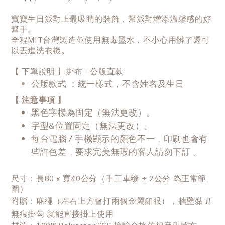
寶寶生日派對上最吸睛的裝飾，幫派對增添溫馨感的好
幫手。
全程MIT台灣製造並使用無毒墨水，不小心用髒了還可
以丟進洗衣機。
【 下單說明 】掛布 - 公版直款
公版款式 ：統一樣式，不含姓名及生日
【 注意事項 】
黑色字樣為固定（無法更改）。
字型&位置固定（無法更改）。
每台電腦 / 手機顯示的顏色不一，印刷也會有
些許色差，要求完美無瑕的客人請勿下訂 。
尺寸
：
長80 x 寬40公分（手工車縫 ± 2公分 為正常範
圍）
附贈
：
麻繩（左右上方會打兩個金屬釦眼），牆壁黏 #
無痕掛勾 就能直接掛上使用