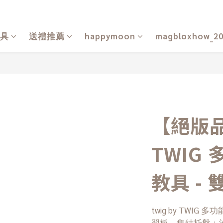
具
送禮推薦
happymoon
magbloxhow_2
【絕版品】
TWIG
教具 -
twig by TWI
習板，集結托盤＋