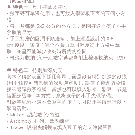
【商品特色】
🌟 特色一
: 尺寸好拿又好收
• 數字磚可單獨使用，也可放入學習板正面的五個小方
格
• 每一片都是 5x5 公分的小方塊，是剛好適合孩子小手
拿取的尺寸
• 手工打磨的圓潤平順邊角，加上經過設計的 0.8
cm 厚度，讓孩子完全不費力就可輕易從小方格中拿
取，並盡可能減少收納時所需的空間
• 輕薄好收納 (每一組數字磚都會附上棉麻收納束口袋)
🌟 特色二
: 特別加深刻痕
實木字磚的表面不採用印刷，而是刻有特別加深的刻痕
(用手觸摸可感覺到的深度與寬度)，讓孩子透過指尖觸
摸來認識數字符號，當然也可以填入彩米、彩豆、或是
搭配練習筆...等方式，來為孩子的小手先做預備。
對於年紀尚小還不會寫字的孩子，可以用字磚進行以下
學習活動:
• Match: 認識數字/符號
• Assembly: 排列、數學練習
• Trace : 以指尖觸摸或填入豆子的方式練習筆畫