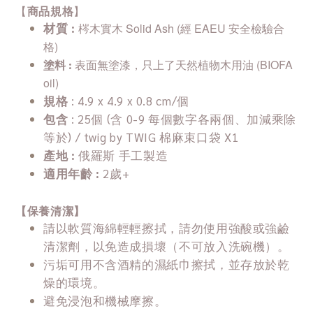
【
商品規格
】
材質 :
梣木實木 Solid Ash (經 EAEU 安全檢驗合
格)
表面無塗漆，只上了天然植物木用油 (BIOFA
塗料 :
oil)
規格
: 4.9 x 4.9 x 0.8 cm/個
包含
: 25個 (含 0-9 每個數字各兩個、加減乘除
等於) / twig by TWIG 棉麻束口袋 X1
產地 :
俄羅斯 手工製造
適用年齡 :
2歲+
【保養清潔】
請以軟質海綿輕輕擦拭，請勿使用強酸或強鹼
清潔劑，以免造成損壞（不可放入洗碗機）。
污垢可用不含酒精的濕紙巾擦拭，並存放於乾
燥的環境。
避免浸泡和機械摩擦。