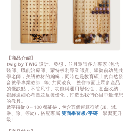
【商品介紹】
twig by TWIG
設計、發想，並且邀請多方專家 (包含
醫師、職能治療師、蒙特梭利專業師資、學齡前幼兒共
學老師，美語教材的編輯，同時也是教育碩士的自然發
音教學專業教師…等) 共同改良，整併市面上眾多產品
的優缺點，不管尺寸、功能與運用變化性，甚至收納，
都經過細心考量並反覆優化，打造出我們心目中最理想
的教具。
數字磚從 0 ~ 100 都能拚，包含五個運算符號 (加、減、
乘、除、等於)，
搭配專屬
雙面學習板/字磚
，學習更升
級!