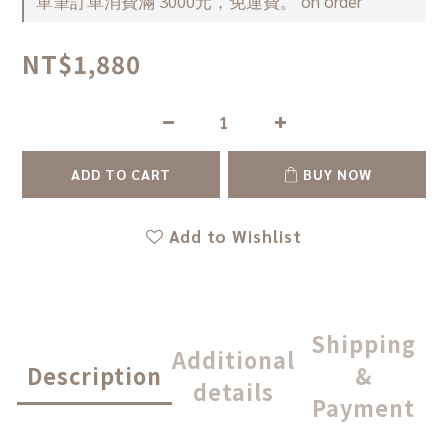
單筆訂單消費滿 3000元，免運費。 on order
NT$1,880
ADD TO CART
BUY NOW
Add to Wishlist
Shipping
Additional
Description
&
details
Payment