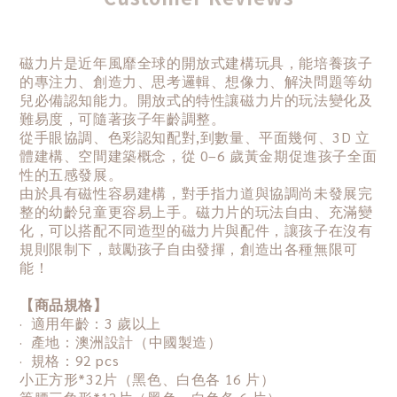
磁力片是近年風靡全球的開放式建構玩具，能培養孩子
的專注力、創造力、思考邏輯、想像力、解決問題等幼
兒必備認知能力。開放式的特性讓磁力片的玩法變化及
難易度，可隨著孩子年齡調整。
從手眼協調、色彩認知配對,到數量、平面幾何、3D 立
體建構、空間建築概念，從 0–6 歲黃金期促進孩子全面
性的五感發展。
由於具有磁性容易建構，對手指力道與協調尚未發展完
整的幼齡兒童更容易上手。磁力片的玩法自由、充滿變
化，可以搭配不同造型的磁力片與配件，讓孩子在沒有
規則限制下，鼓勵孩子自由發揮，創造出各種無限可
能！
【商品規格】
· 適用年齡：3 歲以上
· 產地：澳洲設計（中國製造）
· 規格：9
2 pcs
小正方形*32片（黑色、白色各 16 片）