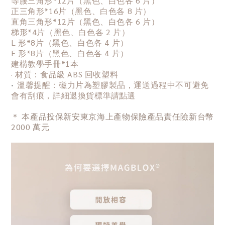
等腰三角形
*12片（
黑色、白色各 6 片
）
正三角形*16片
（
黑色、白色各 8 片
）
直角三角形*12片（
黑色、白色各 6 片
）
梯形
*4片
（
黑色、白色各 2 片
）
L 形*8片（
黑色、白色各 4 片
）
E 形*8片（
黑色、白色各 4 片
）
建構教學手冊
*1本
· 材質：食品級 ABS 回收塑料
·
溫馨提醒：磁力片為塑膠製品，運送過程中不可避免
會有刮痕，詳細退換貨標準
請點選
＊
本產品投保新安東京海上產物保險產品責任險新台幣
2000 萬元