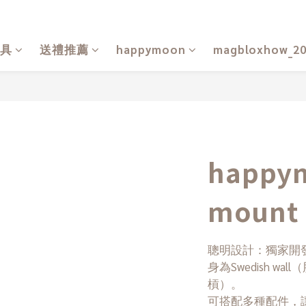
具
送禮推薦
happymoon
magbloxhow_2
happym
mount
聰明設計：獨家開
身為Swedish wal
槓）。
可搭配多種配件，