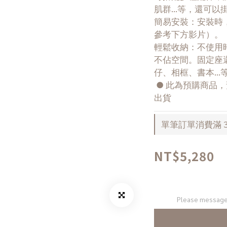
肌群...等，還可
簡易安裝：安裝時
參考下方影片）。
輕鬆收納：不使用
不佔空間。固定座
仔、相框、書本..
 ● 此為預購商品，預計 2026 年 8 月底前依訂單順序
出貨
單筆訂單消費滿 30
NT$5,280
Please message 