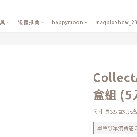
具
送禮推薦
happymoon
magbloxhow_2
Colle
盒組 (5
尺寸 長33x寬9.1x
單筆訂單消費滿 30