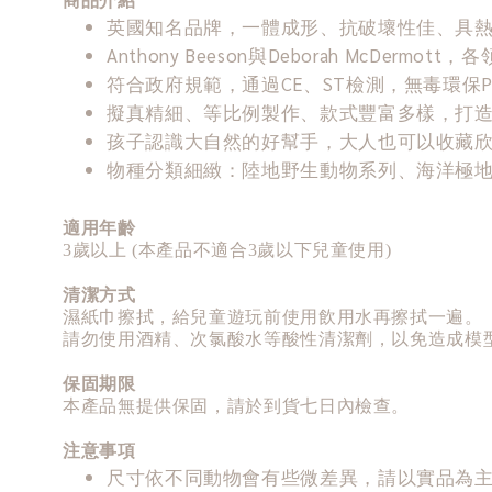
英國知名品牌，一體成形、抗破壞性佳、具
Anthony Beeson與Deborah McDermo
符合政府規範，通過CE、ST檢測，無毒環保P
擬真精細、等比例製作、款式豐富多樣，打
孩子認識大自然的好幫手，大人也可以收藏
物種分類細緻：陸地野生動物系列、海洋極
適用年齡
3歲以上 (本產品不適合3歲以下兒童使用)
清潔方式
濕紙巾擦拭，給兒童遊玩前使用飲用水再擦拭一遍。
請勿使用酒精、次氯酸水等酸性清潔劑，以免造成模
保固期限
本產品無提供保固，請於到貨七日內檢查。
注意事項
尺寸依不同動物會有些微差異，請以實品為