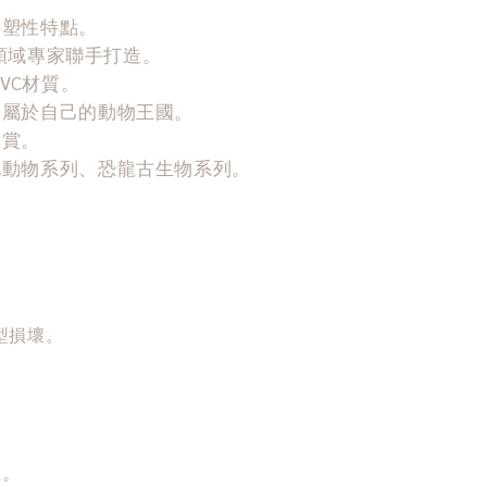
熱塑性特點。
tt，各領域專家聯手打造。
VC材質。
造屬於自己的動物王國。
欣賞。
地動物系列、恐龍古生物系列。
型損壞。
主。